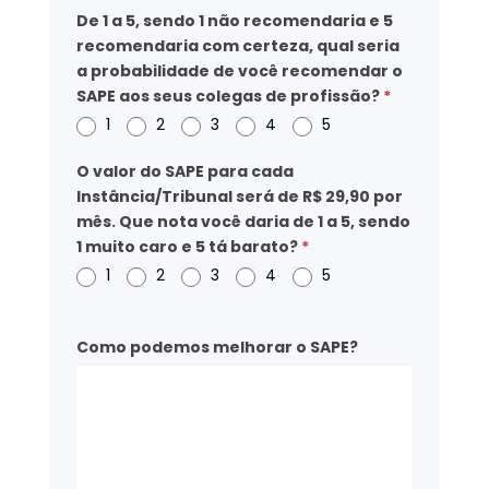
De 1 a 5, sendo 1 não recomendaria e 5
recomendaria com certeza, qual seria
a probabilidade de você recomendar o
SAPE aos seus colegas de profissão?
*
1
2
3
4
5
O valor do SAPE para cada
Instância/Tribunal será de R$ 29,90 por
mês. Que nota você daria de 1 a 5, sendo
1 muito caro e 5 tá barato?
*
1
2
3
4
5
Como podemos melhorar o SAPE?