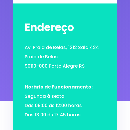
Endereço
Av. Praia de Belas, 1212 Sala 424
Praia de Belas
90110-000 Porto Alegre RS
Horário de Funcionamento:
Segunda à sexta
Das 08:00 às 12:00 horas
Das 13:00 às 17:45 horas