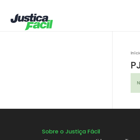
Iníci
P
N
Sobre o Justiça Fácil