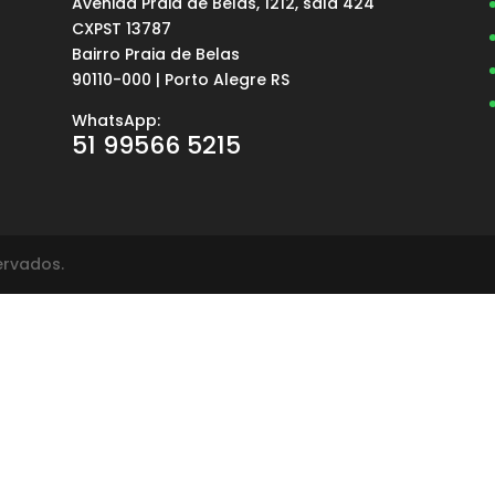
Avenida Praia de Belas, 1212, sala 424
a
CXPST 13787
Bairro Praia de Belas
90110-000 | Porto Alegre RS
WhatsApp:
51 99566 5215
servados.