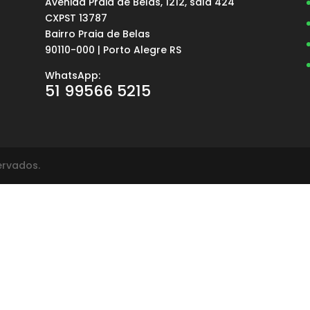
Avenida Praia de Belas, 1212, sala 424
a
CXPST 13787
Bairro Praia de Belas
90110-000 | Porto Alegre RS
WhatsApp:
51 99566 5215
servados.