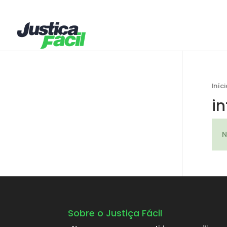
Iníci
i
N
Sobre o Justiça Fácil